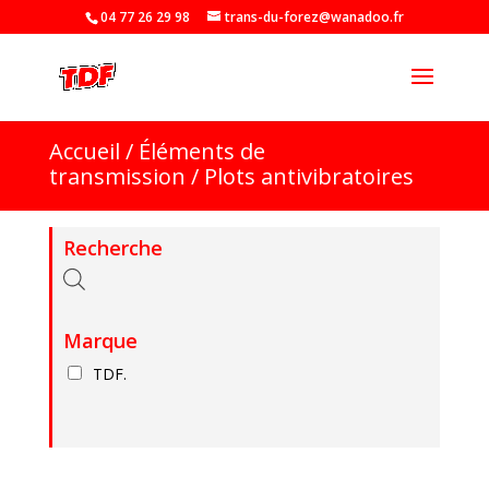
04 77 26 29 98
trans-du-forez@wanadoo.fr
Recherche
de
produits
Accueil
/
Éléments de
transmission
/
Plots antivibratoires
Recherche
Marque
TDF.