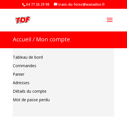
04 77 26 29 98
trans-du-forez@wanadoo.fr
Recherche
de
produits
Accueil
/
Mon compte
Tableau de bord
Commandes
Panier
Adresses
Détails du compte
Mot de passe perdu