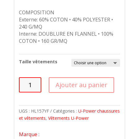
COMPOSITION
Externe: 60% COTON • 40% POLYESTER •
240 G/MQ
Interne: DOUBLURE EN FLANNEL • 100%
COTON • 160 GR/MQ
Taille vêtements
quantité
Ajouter au panier
de
PANTALON
Modèle
RADIANT
UGS :
HL157YF
Catégories :
U-Power chaussures
(ORANGE
et vêtements
,
Vêtements U-Power
FLUO)
Marque :